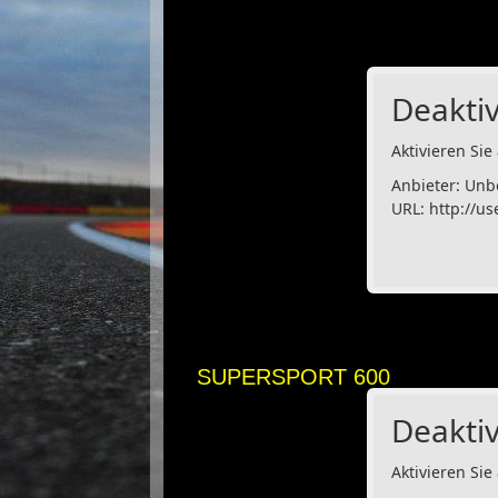
Deaktiv
Aktivieren Sie 
Anbieter: Unb
URL:
http://us
SUPERSPORT 600
Deaktiv
Aktivieren Sie 