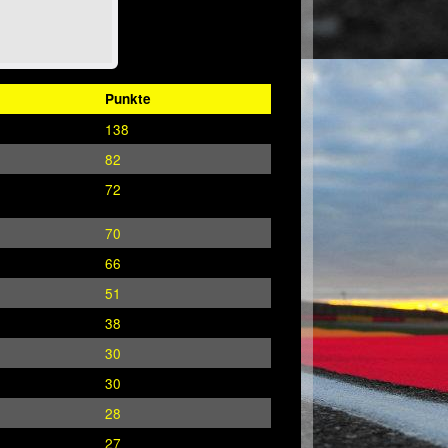
Punkte
138
82
72
70
66
51
38
30
30
28
27