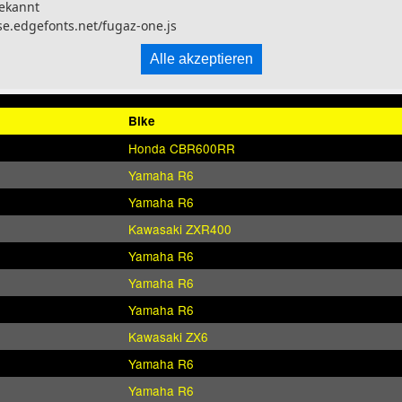
ekannt
se.edgefonts.net/fugaz-one.js
Alle akzeptieren
Bike
Honda CBR600RR
Yamaha R6
Yamaha R6
Kawasaki ZXR400
Yamaha R6
Yamaha R6
Yamaha R6
Kawasaki ZX6
Yamaha R6
Yamaha R6