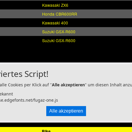
Kawasaki ZX6
Honda CBR600RR
Kawasaki 400
Suzuki GSX-R600
Suzuki GSX-R600
iertes Script!
alle Cookies per Klick auf "
Alle akzeptieren
" um diesen Inhalt anz
ekannt
se.edgefonts.net/fugaz-one.js
Alle akzeptieren
Bike