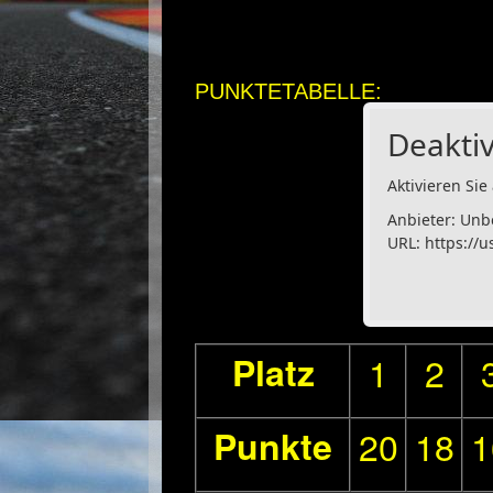
PUNKTETABELLE:
Deaktiv
Aktivieren Sie 
Anbieter: Unb
URL:
https://u
Platz
1
2
Punkte
20
18
1