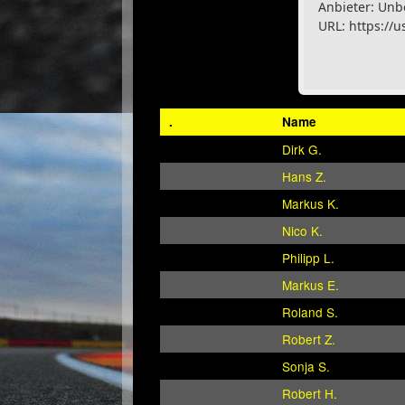
Anbieter: Unb
URL:
https://u
.
Name
Dirk G.
Hans Z.
Markus K.
Nico K.
Philipp L.
Markus E.
Roland S.
Robert Z.
Sonja S.
Robert H.