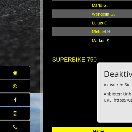
Mario G.
Wendelin G.
Lukas G.
Michael H.
Markus S.
SUPERBIKE 750
Deaktiv
Aktivieren Sie 
Anbieter: Unb
URL:
https://u
.
Name