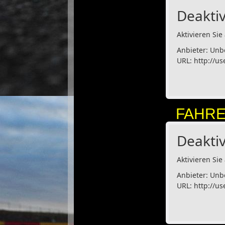
Deaktiv
Aktivieren Sie 
Anbieter: Unb
URL:
http://us
FAHRE
Deaktiv
Aktivieren Sie 
Anbieter: Unb
URL:
http://us