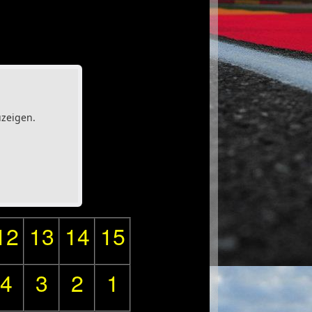
uzeigen.
12
13
14
15
4
3
2
1