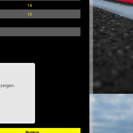
14
10
uzeigen.
Punkte