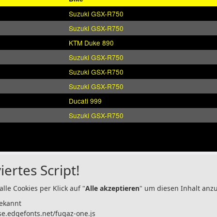
Suzuki GSX-R750
Suzuki GSX-R750
KTM Duke 890
Suzuki GSX-R750
Suzuki GSX-R750
Suzuki GSX-R750
Ducati 999
Suzuki GSX-R750
iertes Script!
alle Cookies per Klick auf "
Alle akzeptieren
" um diesen Inhalt anz
ekannt
se.edgefonts.net/fugaz-one.js