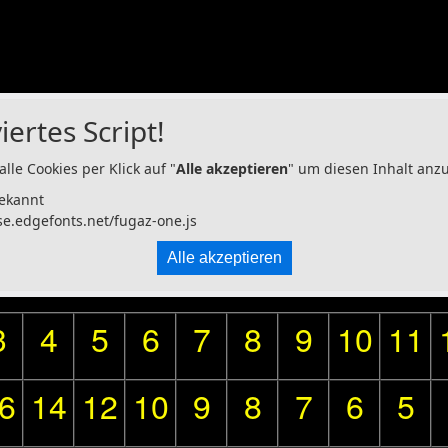
iertes Script!
alle Cookies per Klick auf "
Alle akzeptieren
" um diesen Inhalt anz
ekannt
se.edgefonts.net/fugaz-one.js
Alle akzeptieren
3
4
5
6
7
8
9
10
11
6
14
12
10
9
8
7
6
5