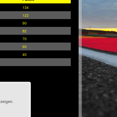
134
122
90
82
70
60
40
uzeigen.