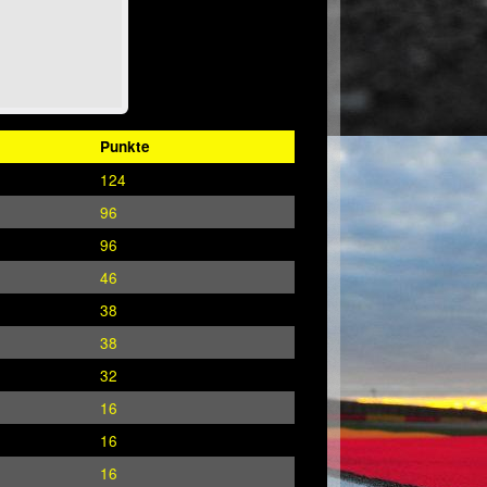
Punkte
124
96
96
46
38
38
32
16
16
16