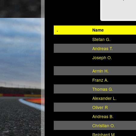
.
Name
Stefan G.
Andreas T.
Joseph O.
Armin H.
Franz A.
Thomas G.
Alexander L.
Oliver R
Andreas B.
Christian O.
Reinhard M.