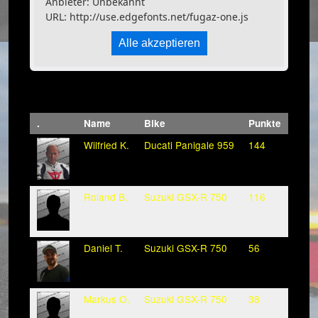
Anbieter: Unbekannt
URL:
http://use.edgefonts.net/fugaz-one.js
Alle akzeptieren
.
Name
Bike
Punkte
Wilfried K.
Ducati Panigale 959
144
Roland B.
Suzuki GSX-R 750
116
Daniel T.
Suzuki GSX-R 750
56
Markus O.
Suzuki GSX-R 750
38