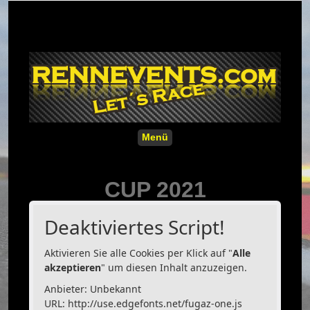
Menü
CUP 2021
Deaktiviertes Script!
Aktivieren Sie alle Cookies per Klick auf "
Alle
akzeptieren
" um diesen Inhalt anzuzeigen.
Anbieter: Unbekannt
URL:
http://use.edgefonts.net/fugaz-one.js