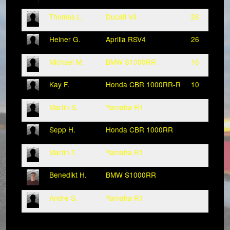
Thomas L.
Ducati V4
26
Heiner G.
Aprilia RSV4
26
Michael M.
BMW S1000RR
16
Kay F.
Honda CBR 1000RR-R
10
Martin S.
Yamaha R1
Sepp H.
Honda CBR 1000RR
Martin T.
Yamaha R1
Benedikt H.
BMW S1000RR
Andre S.
Yamaha R1