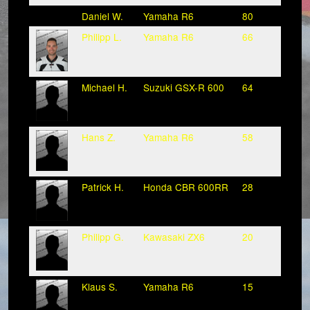
Daniel W.
Yamaha R6
80
Philipp L.
Yamaha R6
66
Michael H.
Suzuki GSX-R 600
64
Hans Z.
Yamaha R6
58
Patrick H.
Honda CBR 600RR
28
Philipp G.
Kawasaki ZX6
20
Klaus S.
Yamaha R6
15