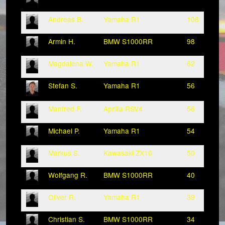
Andreas B.
Yamaha R1
108
Armin H.
BMW S1000RR
98
Magdalena W.
Yamaha R1
62
Stefan S.
Yamaha R1
56
Manfred F.
Aprilia RSV4
56
Michael P.
Yamaha R1
54
Markus S.
Kawasaki ZX10
50
Wolfgang R.
BMW S1000RR
40
Oliver R.
Yamaha R1
39
Christian S.
BMW S1000RR
34