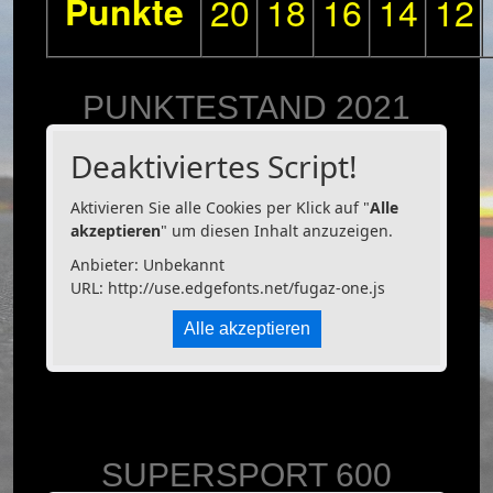
Punkte
20
18
16
14
12
PUNKTESTAND 2021
Deaktiviertes Script!
Aktivieren Sie alle Cookies per Klick auf "
Alle
akzeptieren
" um diesen Inhalt anzuzeigen.
Anbieter: Unbekannt
URL:
http://use.edgefonts.net/fugaz-one.js
Alle akzeptieren
SUPERSPORT 600