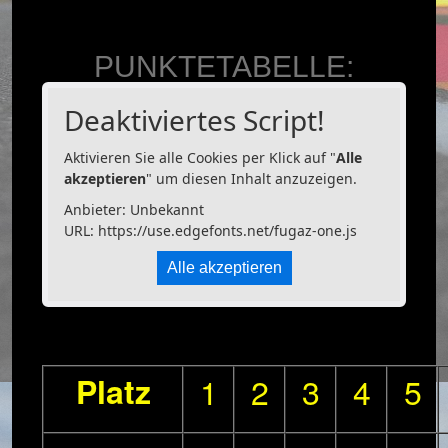
PUNKTETABELLE:
Deaktiviertes Script!
Aktivieren Sie alle Cookies per Klick auf "
Alle
akzeptieren
" um diesen Inhalt anzuzeigen.
Anbieter: Unbekannt
URL:
https://use.edgefonts.net/fugaz-one.js
Alle akzeptieren
Platz
1
2
3
4
5