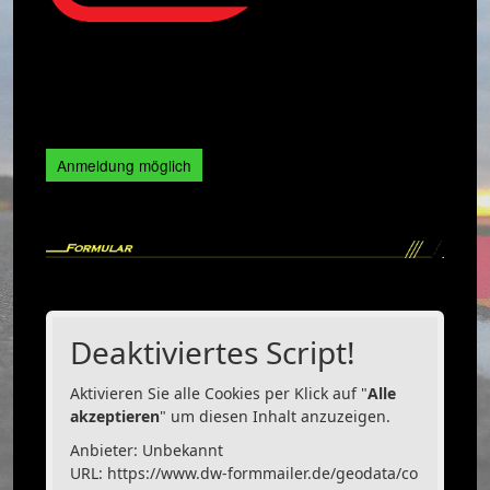
ANMELDESTATUS
Anmeldung möglich
Deaktiviertes Script!
Aktivieren Sie alle Cookies per Klick auf "
Alle
akzeptieren
" um diesen Inhalt anzuzeigen.
Anbieter: Unbekannt
URL:
https://www.dw-formmailer.de/geodata/co