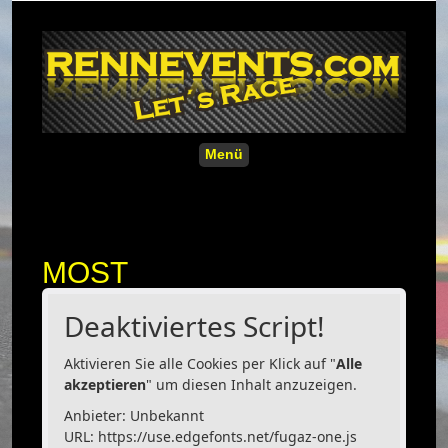
Menü
MOST
Deaktiviertes Script!
Aktivieren Sie alle Cookies per Klick auf "
Alle
akzeptieren
" um diesen Inhalt anzuzeigen.
Anbieter: Unbekannt
URL:
https://use.edgefonts.net/fugaz-one.js