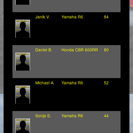
Janik V.
Yamaha R6
84
Daniel B.
Honda CBR 600RR
80
Michael A.
Yamaha R6
52
Sonja S.
Yamaha R6
44