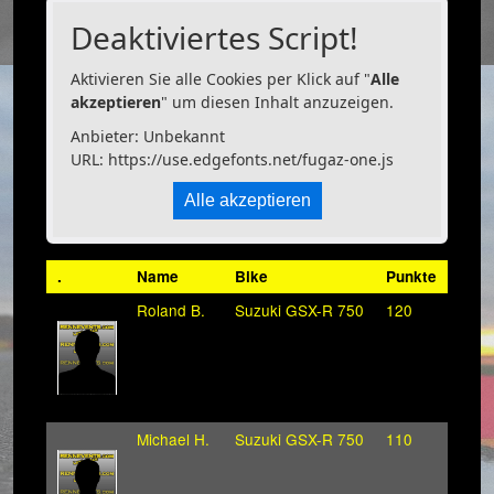
Deaktiviertes Script!
Aktivieren Sie alle Cookies per Klick auf "
Alle
akzeptieren
" um diesen Inhalt anzuzeigen.
Anbieter: Unbekannt
URL:
https://use.edgefonts.net/fugaz-one.js
Alle akzeptieren
.
Name
Bike
Punkte
Roland B.
Suzuki GSX-R 750
120
Michael H.
Suzuki GSX-R 750
110