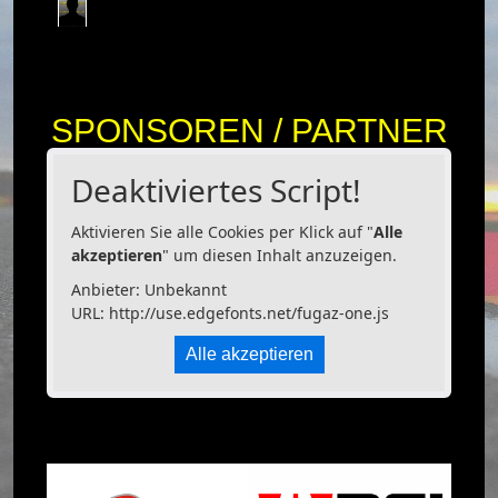
SPONSOREN / PARTNER
Deaktiviertes Script!
Aktivieren Sie alle Cookies per Klick auf "
Alle
akzeptieren
" um diesen Inhalt anzuzeigen.
Anbieter: Unbekannt
URL:
http://use.edgefonts.net/fugaz-one.js
Alle akzeptieren