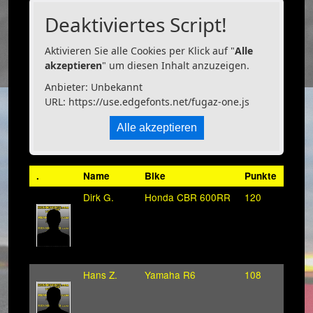
Deaktiviertes Script!
Aktivieren Sie alle Cookies per Klick auf "
Alle
akzeptieren
" um diesen Inhalt anzuzeigen.
Anbieter: Unbekannt
URL:
https://use.edgefonts.net/fugaz-one.js
Alle akzeptieren
.
Name
Bike
Punkte
Dirk G.
Honda CBR 600RR
120
Hans Z.
Yamaha R6
108