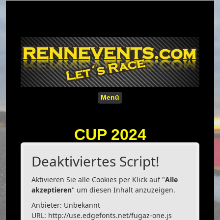
Menü
CUP 2024
Deaktiviertes Script!
Aktivieren Sie alle Cookies per Klick auf "
Alle
akzeptieren
" um diesen Inhalt anzuzeigen.
Anbieter: Unbekannt
URL:
http://use.edgefonts.net/fugaz-one.js