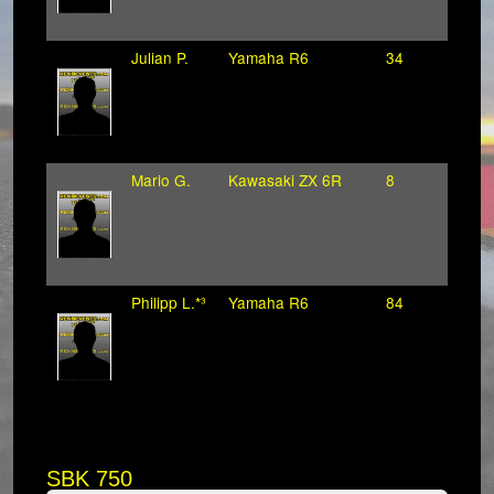
Julian P.
Yamaha R6
34
Mario G.
Kawasaki ZX 6R
8
Philipp L.*³
Yamaha R6
84
SBK 750