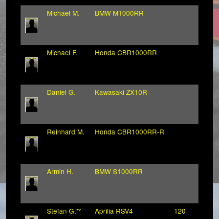
Michael M.
BMW M1000RR
Michael F.
Honda CBR1000RR
Daniel G.
Kawasaki ZX10R
Reinhard M.
Honda CBR1000RR-R
Armin H.
BMW S1000RR
Stefan G.*²
Aprilia RSV4
120