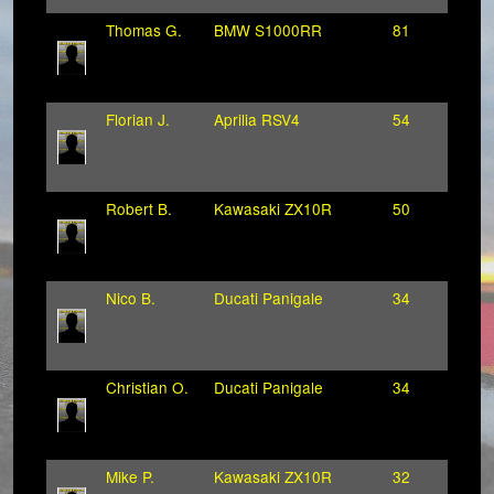
Thomas G.
BMW S1000RR
81
Florian J.
Aprilia RSV4
54
Robert B.
Kawasaki ZX10R
50
Nico B.
Ducati Panigale
34
Christian O.
Ducati Panigale
34
Mike P.
Kawasaki ZX10R
32