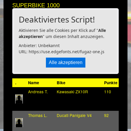
SUPERBIKE 1000
Deaktiviertes Script!
Aktivieren Sie alle Cookies per Klick auf "
Alle
akzeptieren
" um diesen Inhalt anzuzeigen.
Anbieter: Unbekannt
URL:
https://use.edgefonts.net/fugaz-one.js
Alle akzeptieren
.
Name
Bike
Punkte
Andreas T.
Kawasaki ZX10R
110
Thomas L.
Ducati Panigale V4
92