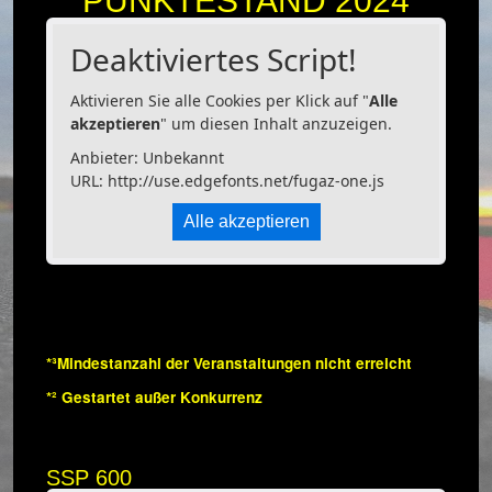
PUNKTESTAND 2024
Deaktiviertes Script!
Aktivieren Sie alle Cookies per Klick auf "
Alle
akzeptieren
" um diesen Inhalt anzuzeigen.
Anbieter: Unbekannt
URL:
http://use.edgefonts.net/fugaz-one.js
Alle akzeptieren
*³Mindestanzahl der Veranstaltungen nicht erreicht
*² Gestartet außer Konkurrenz
SSP 600