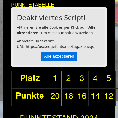
PUNKTETABELLE:
Deaktiviertes Script!
Aktivieren Sie alle Cookies per Klick auf "
Alle
akzeptieren
" um diesen Inhalt anzuzeigen.
Anbieter: Unbekannt
URL:
https://use.edgefonts.net/fugaz-one.js
Alle akzeptieren
Platz
1
2
3
4
5
Punkte
20
18
16
14
12