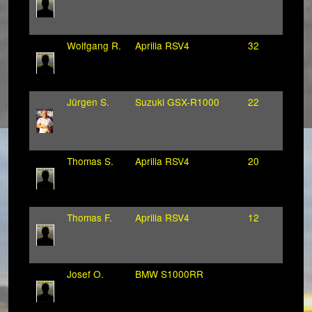
Wolfgang R.
Aprilia RSV4
32
Jürgen S.
Suzuki GSX-R1000
22
Thomas S.
Aprilia RSV4
20
Thomas F.
Aprilia RSV4
12
Josef O.
BMW S1000RR