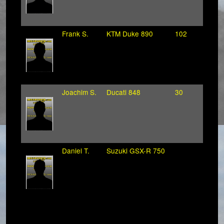
Frank S.
KTM Duke 890
102
Joachim S.
Ducati 848
30
Daniel T.
Suzuki GSX-R 750